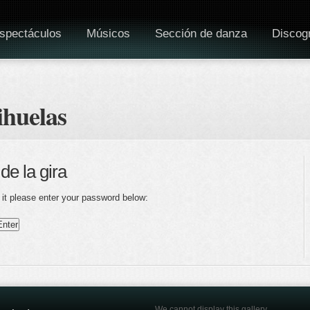
spectáculos
Músicos
Sección de danza
Discogr
ihuelas
de la gira
 it please enter your password below:
We cannot display this gallery