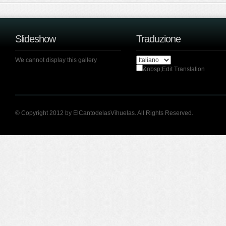
Slideshow
Traduzione
We cannot display this gallery
&nbsp;Edit Translation
© Copyright 2012 by ElCantodelasVihuelas. All Rights Reserved.