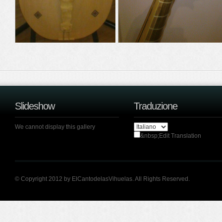
Slideshow
Traduzione
We cannot display this gallery
&nbsp;Edit Translation
© Copyright 2012 by ElCantodelasVihuelas. All Rights Reserved.