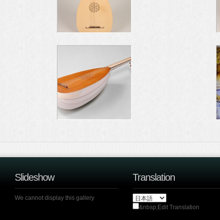
Slideshow
Translation
We cannot display this gallery
&nbsp;Edit Translation