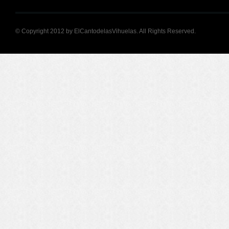
© Copyright 2012 by ElCantodelasVihuelas. All Rights Reserved.