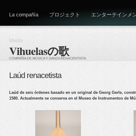
La compañía
プロジェクト
エンターテインメ
Media
Vihuelasの歌
COMPAÑÍA DE MÚSICA Y DANZA RENACENTISTA
Laúd renacetista
Laúd de seis órdenes basado en un original de Georg Gerle, cons
1580. Actualmente se conserva en el Museo de Instrumentos de Mús