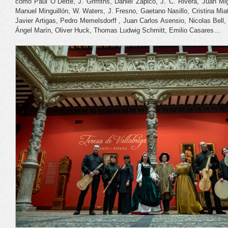
como Paul O´Dette, J. Griffiths, Daniel Zapico, J. C. Rivera, Juan M
Manuel Minguillón, W. Waters, J. Fresno, Gaetano Nasillo, Cristina Miat
Javier Artigas, Pedro Memelsdorff , Juan Carlos Asensio, Nicolas Bell
Ángel Marín, Oliver Huck, Thomas Ludwig Schmitt, Emilio Casares…