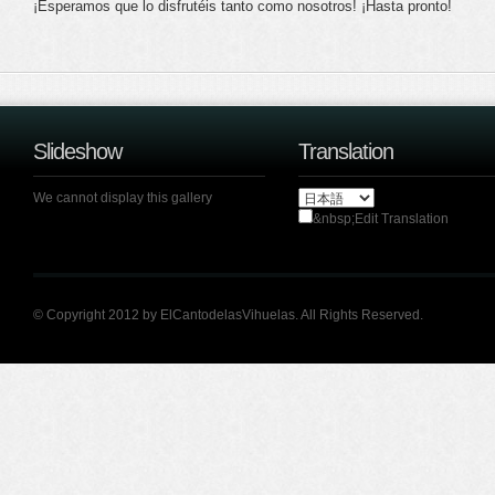
¡Esperamos que lo disfrutéis tanto como nosotros! ¡Hasta pronto!
Slideshow
Translation
We cannot display this gallery
&nbsp;Edit Translation
© Copyright 2012 by ElCantodelasVihuelas. All Rights Reserved.