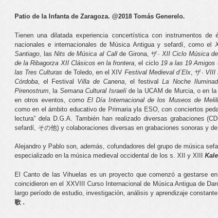
Patio de la Infanta de Zaragoza. @2018 Tomás Generelo.
Tienen una dilatada experiencia concertística con instrumentos de 
nacionales e internacionales de Música Antigua y sefardí, como el
Santiago
, las
Nits de Música al Call
de Girona, ザ·
XII Ciclo Música de
de la Ribagorza XII Clásicos en la frontera
, el ciclo
19 a
las 19 Amigos 
las Tres Culturas
de Toledo, en el XIV
Festival Medieval d´Elx
, ザ·
VIII
Córdoba
, el Festival
Villa de Canena
, el festival
La Noche Iluminad
Pirenostrum
, la
Semana Cultural
Israelí
de la UCAM de Murcia, o en l
en otros eventos, como
El Día Internacional de los Museos de Meli
como en el ámbito educativo de Primaria yla ESO, con conciertos pedag
lectura” dela D.G.A. También han realizado diversas grabaciones (C
sefardí, その他) y colaboraciones diversas en grabaciones sonoras y de 
Alejandro y Pablo son, además, cofundadores del grupo de música sef
especializado en la música medieval occidental de los s. XII y XIII
Kale
El Canto de las Vihuelas es un proyecto que comenzó a gestarse en 
coincidieron en el XXVIII Curso Internacional de Música Antigua de Da
largo período de estudio, investigación, análisis y aprendizaje constant
歌 .