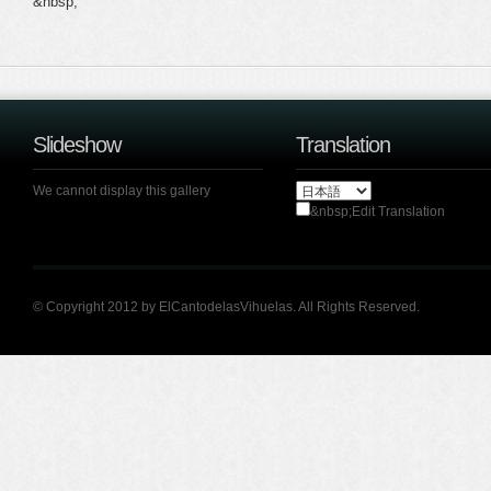
&nbsp;
Slideshow
Translation
We cannot display this gallery
&nbsp;Edit Translation
© Copyright 2012 by ElCantodelasVihuelas. All Rights Reserved.