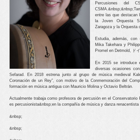
Percusiones del 
CSMA.&nbsp;&nbsp;Tamb
entre las que destacan 
la Joven Orquesta Si
Zaragoza y la Orquesta
Estudia, además, con
Mika Takehara y Philipp
Promel en Detmold, ドイ
En 2015 se introduce e
diversas ocasiones con
Sefarad. En 2018 estrena junto al grupo de música medieval Ka
Coronación de un Rey”, con motivo de la Conmemoración del Comp
formación en música antigua con Mauricio Molina y Octavio Beltrán.
Actualmente trabaja como profesora de percusión en el Conservatorio P
es percusionista&nbsp;en la compañía de música y danza renacentista 
&nbsp;
&nbsp;