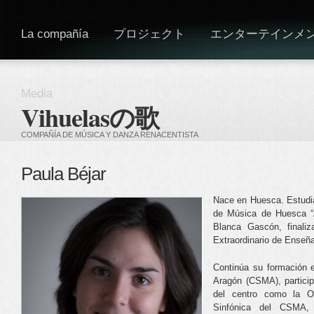
La compañía
プロジェクト
エンターテインメ
Media
Vihuelasの歌
COMPAÑÍA DE MÚSICA Y DANZA RENACENTISTA
Paula Béjar
Nace en Huesca. Estudia
de Música de Huesca “A
Blanca Gascón, finali
Extraordinario de Enseñ
Continúa su formación 
Aragón (CSMA), partici
del centro como la O
Sinfónica del CSMA,