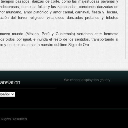
 tiempos pasados; danzas de corte, como las majestuosas pavanas y
indecorosas, como las folias y las zarabandas, canciones danzadas de
or mundano, amor platónico y amor carnal, carnaval, fiesta y locura,
ción del fervor religioso, villancicos danzados profanos y tributos
la…
 nuevo mundo (México, Perú y Guatemala) vertebran este hermoso
os oídos por igual, e inunda el resto de los sentidos, transportando al
o y en el espacio hasta nuestro sublime Siglo de Oro.
We cannot display this gallery
anslation
l Rights Reserved.