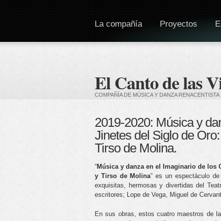
La compañía
Proyectos
E
El Canto de las V
COMPAÑÍA DE MÚSICA Y DANZA RENACENTISTA
2019-2020: Música y dan
Jinetes del Siglo de Or
Tirso de Molina.
“
Música y danza en el Imaginario de los 
y Tirso de Molina
” es un espectáculo de
exquisitas, hermosas y divertidas del Teat
escritores; Lope de Vega, Miguel de Cervant
En sus obras, estos cuatro maestros de l