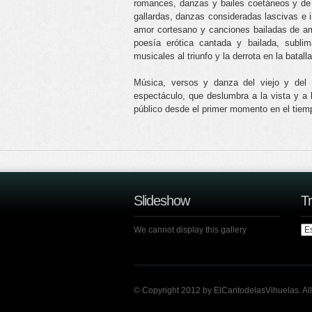
romances, danzas y bailes coetáneos y de
gallardas, danzas consideradas lascivas e 
amor cortesano y canciones bailadas de am
poesía erótica cantada y bailada, sublima
musicales al triunfo y la derrota en la batal
Música, versos y danza del viejo y del
espectáculo, que deslumbra a la vista y a l
público desde el primer momento en el tiemp
Slideshow
Tr
We cannot display this gallery
© Copyright 2012 by ElCantodelasVihuelas. Al