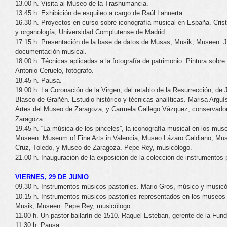
13.00 h. Visita al Museo de la Trashumancia.
13.45 h. Exhibición de esquileo a cargo de Raúl Lahuerta.
16.30 h. Proyectos en curso sobre iconografía musical en España. Cristi
y organología, Universidad Complutense de Madrid.
17.15 h. Presentación de la base de datos de Musas, Musik, Museen. J
documentación musical.
18.00 h. Técnicas aplicadas a la fotografía de patrimonio. Pintura sobre
Antonio Ceruelo, fotógrafo.
18.45 h. Pausa.
19.00 h. La Coronación de la Virgen, del retablo de la Resurrección, de J
Blasco de Grañén. Estudio histórico y técnicas analíticas. Marisa Arguí
Artes del Museo de Zaragoza, y Carmela Gallego Vázquez, conservador
Zaragoza.
19.45 h. “La música de los pinceles”, la iconografía musical en los mus
Museen: Museum of Fine Arts in Valencia, Museo Lázaro Galdiano, Mu
Cruz, Toledo, y Museo de Zaragoza. Pepe Rey, musicólogo.
21.00 h. Inauguración de la exposición de la colección de instrumentos 
VIERNES, 29 DE JUNIO
09.30 h. Instrumentos músicos pastoriles. Mario Gros, músico y musicól
10.15 h. Instrumentos músicos pastoriles representados en los museos 
Musik, Museen. Pepe Rey, musicólogo.
11.00 h. Un pastor bailarín de 1510. Raquel Esteban, gerente de la Fun
11.30 h. Pausa.