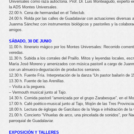
Universales como raza autóctona. Prof. Dr. Luis Monteagudo, experto e
la ADS Montes Universales.
22.00 h. Cena de hermandad en el Teleclub.
24.00 h. Rolda por las calles de Guadalaviar con actuaciones diversas a 
Juanma Sánchez con instrumentos biológicos y pastoriles y la colaborac
amigos.
SÁBADO, 30 DE JUNIO
11.00 h. Itinerario mágico por los Montes Universales: Recorrido coment
veredas.
11.30 h. Subida a los corrales del Praillo. Mitos y leyendas locales, escr
María José Moreno y amenizados con música pastoril a cargo de Juanm
con un almuerzo-degustación de productos serranos.
12.30 h. Fuente Fría. Interpretación de la danza “Un pastor bailarín de 1
13.30 h. Fuente de las Arenillas.
– Visita a la peguera.
– Vermouth musical junto al Tajo.
14.30 h. Comida pastoril “amenizada por el grupo Zarabesque”, en el Mo
17.00 h. Café poético-musical junto al Tajo, Mojón de las Tres Provincia
18.00 h. Lectura de églogas de Garcilaso de la Vega e inhidración de la v
21.00 h. Concierto “Vihuelas de arco, una pincelada de sonidos”, por Na
parroquial de Guadalaviar.
EXPOSICIÓN Y TALLERES