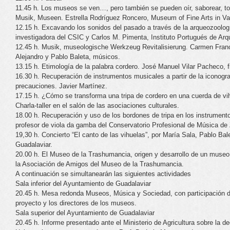
11.45 h. Los museos se ven…, pero también se pueden oír, saborear, to
Musik, Museen. Estrella Rodríguez Roncero, Museum of Fine Arts in Va
12.15 h. Excavando los sonidos del pasado a través de la arqueozoolo
investigadora del CSIC y Carlos M. Pimenta, Instituto Portugués de Arq
12.45 h. Musik, museologische Werkzeug Revitalisierung. Carmen Franc
Alejandro y Pablo Baleta, músicos.
13.15 h. Etimología de la palabra cordero. José Manuel Vilar Pacheco, f
16.30 h. Recuperación de instrumentos musicales a partir de la iconogra
precauciones. Javier Martínez.
17.15 h. ¿Cómo se transforma una tripa de cordero en una cuerda de vih
Charla-taller en el salón de las asociaciones culturales.
18.00 h. Recuperación y uso de los bordones de tripa en los instrument
profesor de viola da gamba del Conservatorio Profesional de Música de
19,30 h. Concierto “El canto de las vihuelas”, por María Sala, Pablo Bale
Guadalaviar.
20.00 h. El Museo de la Trashumancia, origen y desarrollo de un museo
la Asociación de Amigos del Museo de la Trashumancia.
A continuación se simultanearán las siguientes actividades
Sala inferior del Ayuntamiento de Guadalaviar
20.45 h. Mesa redonda Museos, Música y Sociedad, con participación d
proyecto y los directores de los museos.
Sala superior del Ayuntamiento de Guadalaviar
20.45 h. Informe presentado ante el Ministerio de Agricultura sobre la d