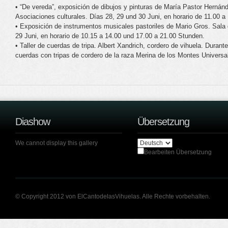
• “De vereda”, exposición de dibujos y pinturas de María Pastor Hernánd
Asociaciones culturales. Días 28, 29 und 30 Juni, en horario de 11.00 a
• Exposición de instrumentos musicales pastoriles de Mario Gros. Sala 
29 Juni, en horario de 10.15 a 14.00 und 17.00 a 21.00 Stunden.
• Taller de cuerdas de tripa. Albert Xandrich, cordero de vihuela. Duran
cuerdas con tripas de cordero de la raza Merina de los Montes Universa
Diashow
Übersetzung
We cannot display this gallery
Bearbeiten Übersetzung
© Copyright 2012 von ElCantodelasVihuelas. Alle Rechte vorbehalten.