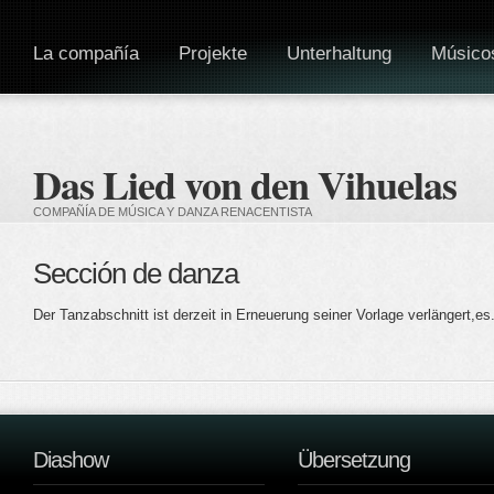
La compañía
Projekte
Unterhaltung
Músico
Das Lied von den Vihuelas
COMPAÑÍA DE MÚSICA Y DANZA RENACENTISTA
Sección de danza
Der Tanzabschnitt ist derzeit in Erneuerung seiner Vorlage verlängert,es
Diashow
Übersetzung