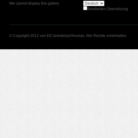
We cannot display this gallery
Bearbeiten Übersetzung
© Copyright 2012 von ElCantodelasVihuelas. Alle Rechte vorbehalten.