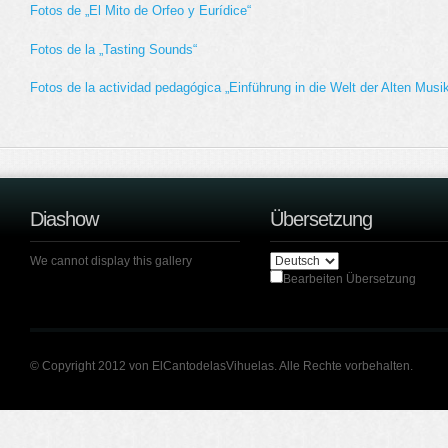
Fotos de „El Mito de Orfeo y Eurídice“
Fotos de la „Tasting Sounds“
Fotos de la actividad pedagógica „Einführung in die Welt der Alten Musi
Diashow
Übersetzung
We cannot display this gallery
Bearbeiten Übersetzung
© Copyright 2012 von ElCantodelasVihuelas. Alle Rechte vorbehalten.