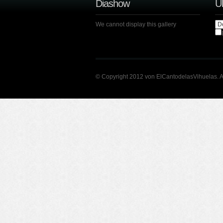
Diashow
Ü
We cannot display this gallery
© Copyright 2012 von ElCantodelasVihuelas. A