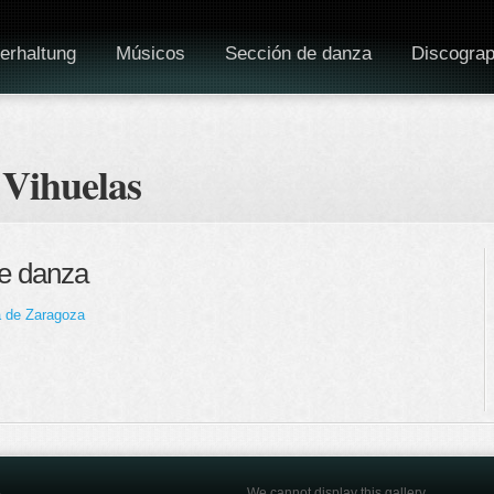
erhaltung
Músicos
Sección de danza
Discograp
 Vihuelas
de danza
ta de Zaragoza
We cannot display this gallery