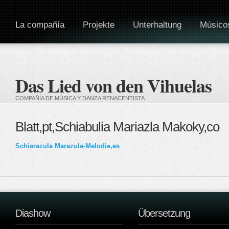
La compañía
Projekte
Unterhaltung
Músico
Das Lied von den Vihuelas
COMPAÑÍA DE MÚSICA Y DANZA RENACENTISTA
Blatt,pt,Schiabulia Mariazla Makoky,co
Schiarazula Marazula-Melodie,es
Diashow
Übersetzung