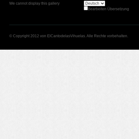
We cannot display this gallery
Bearbeiten Übersetzung
© Copyright 2012 von ElCantodelasVihuelas. Alle Rechte vorbehalten.