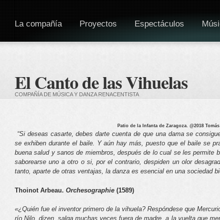
La compañía
Proyectos
Espectáculos
Músi
El Canto de las Vihuelas
COMPAÑÍA DE MÚSICA Y DANZA RENACENTISTA
Patio de la Infanta de Zaragoza. @2018 Tomás
“Si deseas casarte, debes darte cuenta de que una dama se consigue 
se exhiben durante el baile. Y aún hay más, puesto que el baile se pr
buena salud y sanos de miembros, después de lo cual se les permite b
saborearse uno a otro o si, por el contrario, despiden un olor desagr
tanto, aparte de otras ventajas, la danza es esencial en una sociedad b
Thoinot Arbeau.
Orchesographie
(1589)
«¿Quién fue el inventor primero de la vihuela? Respóndese que Mercurio,
río Nilo, dizen, salga muchas veces fuera de madre, a la vuelta que 