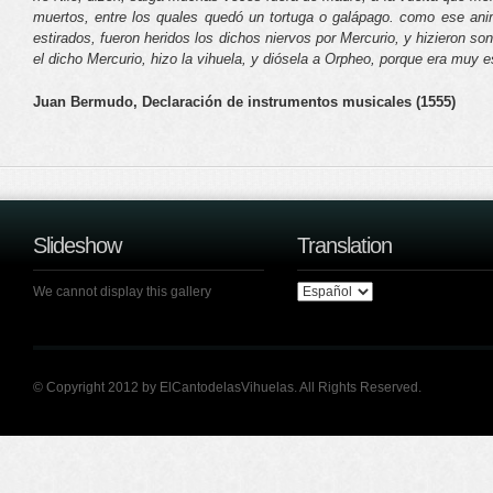
muertos, entre los quales quedó un tortuga o galápago. como ese ani
estirados, fueron heridos los dichos niervos por Mercurio, y hizieron 
el dicho Mercurio, hizo la vihuela, y diósela a Orpheo, porque era muy 
Juan Bermudo, Declaración de instrumentos musicales (1555)
Slideshow
Translation
We cannot display this gallery
© Copyright 2012 by ElCantodelasVihuelas. All Rights Reserved.