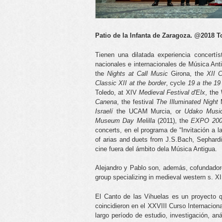
Patio de la Infanta de Zaragoza. @2018 
Tienen una dilatada experiencia concertí
nacionales e internacionales de Música Ant
the
Nights at Call Music
Girona, the
XII 
Classic XII at the border
, cycle
19 a
the 19 
Toledo, at XIV
Medieval Festival d'Elx
, the
Canena
, the festival
The Illuminated Night
M
Israelí
the UCAM Murcia, or
Udako Musi
Museum Day Melilla
(2011), the
EXPO
20
concerts, en el programa de “Invitación a 
of arias and duets from J.S.Bach, Sephardi
cine fuera del ámbito dela Música Antigua.
Alejandro y Pablo son, además, cofundador
group specializing in medieval western s. XI
El Canto de las Vihuelas es un proyecto 
coincidieron en el XXVIII Curso Internacio
largo período de estudio, investigación, an