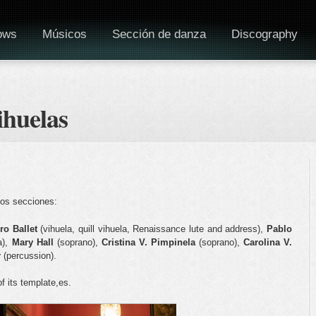
ows
Músicos
Sección de danza
Discography
ihuelas
dos secciones:
ro Ballet
(vihuela, quill vihuela, Renaissance lute and address),
Pablo
a),
Mary Hall
(soprano),
Cristina V. Pimpinela
(soprano),
Carolina V.
r
(percussion).
f its template,es.