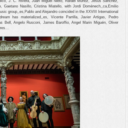
apico, J. C. Rivera, Juan Miguel Nieto, Rafael Muñoz, Jesus Sanchez,
, Gaetano Nasillo, Cristina Miatello, with Jordi Domènech,,ca,Emilio
sic group,,es,Pablo and Alejandro coincided in the XXVIII International
eam has materialized,,es, Vicente Parrilla, Javier Artigas, Pedro
as Bell, Angelo Rusconi, James Baroffio, Angel Marin Miguén, Oliver
ares…