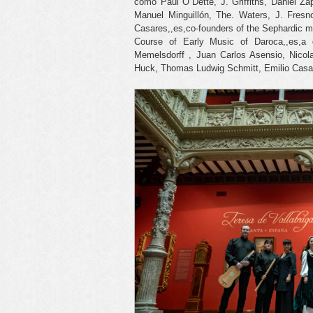
como Paul O´Dette, J. Griffiths, Daniel Z
Manuel Minguillón, The. Waters, J. Fresno
Casares,,es,co-founders of the Sephardic mu
Course of Early Music of Daroca,,es,a dr
Memelsdorff , Juan Carlos Asensio, Nicol
Huck, Thomas Ludwig Schmitt, Emilio Cas