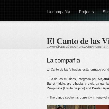
La compañía
Projects
Sh
El Canto de las V
COMPAÑÍA DE MÚSICA Y DANZA RENACENTISTA
La compañía
El Canto de las Vihuelas está formado por 
– La de los músicos, integrada por
Alejand
Ballet
(fiddle, arc vihuela, y viola da gamb
Pimpinela
(Flauta de pico) and
Paula Béja
– The dance section is currently in renewal o