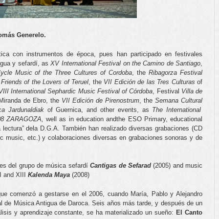
Tomás Generelo.
stica con instrumentos de época, pues han participado en festivales
igua y sefardí, as
XV International Festival on the Camino de Santiago
,
Cycle Music of the Three Cultures of Cordoba
, the
Ribagorza Festival
Friends of the Lovers of Teruel
, the
VII Edición
de las Tres Culturas
of
VIII International Sephardic Music Festival of Córdoba
, Festival
Villa de
iranda de Ebro, the
VII Edición
de Pirenostrum
, the
Semana Cultural
ca
Jardunaldiak
of Guernica, and other events, as
The International
08 ZARAGOZA,
well as in education andthe ESO Primary, educational
la lectura” dela D.G.A. También han realizado diversas grabaciones (CD
c music, etc.) y colaboraciones diversas en grabaciones sonoras y de
es del grupo de música sefardí
Cantigas de Sefarad
(2005) and music
I and XIII
Kalenda Maya
(2008)
que comenzó a gestarse en el 2006, cuando María, Pablo y Alejandro
nal de Música Antigua de Daroca. Seis años más tarde, y después de un
álisis y aprendizaje constante, se ha materializado un sueño:
El Canto